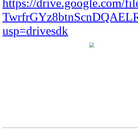
https://drive.google.com/fil
TwrfrGYz8btnScnDQAEL
usp=drivesdk