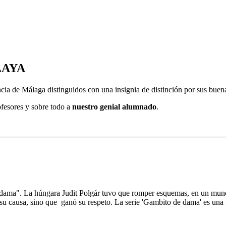
LAYA
 de Málaga distinguidos con una insignia de distinción por sus buena
rofesores y sobre todo a
nuestro genial alumnado
.
de dama". La húngara Judit Polgár tuvo que romper esquemas, en un mun
causa, sino que ganó su respeto. La serie 'Gambito de dama' es una fic